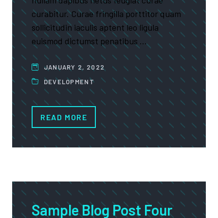
nullam dapibus netus feugiat curae
curabitur. Curae fringilla porttitor quam
sollicitudin iaculis aptent leo ligula
euismod dictumst penatibus …
JANUARY 2, 2022
DEVELOPMENT
READ MORE
Sample Blog Post Four