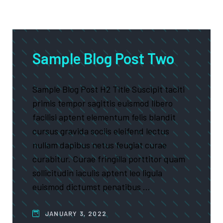
Sample Blog Post Two
Sample Blog Post H2 Title Suscipit taciti
primis tempor sagittis euismod libero
facilisi aptent elementum felis blandit
cursus gravida sociis eleifend lectus
nullam dapibus netus feugiat curae
curabitur. Curae fringilla porttitor quam
sollicitudin iaculis aptent leo ligula
euismod dictumst penatibus …
JANUARY 3, 2022