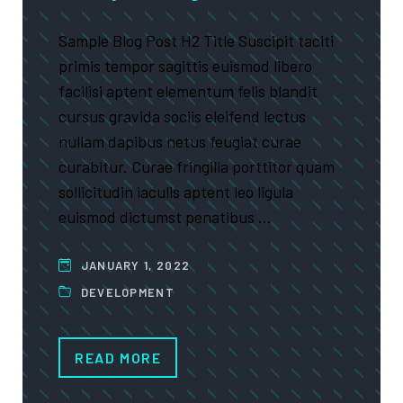
Sample Blog Post H2 Title Suscipit taciti
primis tempor sagittis euismod libero
facilisi aptent elementum felis blandit
cursus gravida sociis eleifend lectus
nullam dapibus netus feugiat curae
curabitur. Curae fringilla porttitor quam
sollicitudin iaculis aptent leo ligula
euismod dictumst penatibus …
JANUARY 1, 2022
DEVELOPMENT
READ MORE