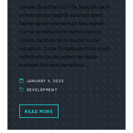
Sample Blog Post H2 Title Suscipit taciti
primis tempor sagittis euismod libero
facilisi aptent elementum felis blandit
cursus gravida sociis eleifend lectus
nullam dapibus netus feugiat curae
curabitur. Curae fringilla porttitor quam
sollicitudin iaculis aptent leo ligula
euismod dictumst penatibus …
JANUARY 4, 2022
DEVELOPMENT
READ MORE