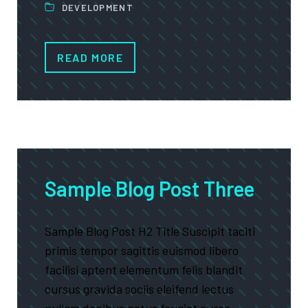
DEVELOPMENT
READ MORE
Sample Blog Post Three
Sample Blog Post H2 Title Suscipit taciti
primis tempor sagittis euismod libero
facilisi aptent elementum felis blandit
cursus gravida sociis eleifend lectus